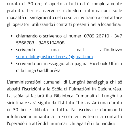
durata di 30 ore, è aperto a tutti ed è completamente
gratuito. Per iscrivervi e richiedere informazioni sulle
modalità di svolgimento del corso vi invitiamo a contattare
gli operatori utilizzando i contatti presenti nella locandina:
chiamando o scrivendo ai numeri 0789 26710 - 347
5866783 - 3455104508
scrivendo una mail all'indirizzo
sportellolinguisticos.teresa@gmail.com
scrivendo un messaggio alla pagina Facebook Uffìciu
di la Linga Gaddhurésa
L'amministraziòni cumunali di Lungòni bandìgghja chi sò
abbalti l'iscriziòni a la Scóla di Fulmaziòni in Gaddhurésu.
La scóla si faciarà illa Biblioteca Cumunali di Lungòni a
sirintìna e sarà sigutu da l'Istitutu Chircas. Arà una durata
di 30 óri e dibbàta in tuttu. Pa' iscrìvvi e dummandà
infulmaziòni innantu a la scòla vi invitèmu a cuntattà
l'operadóri trattèndi li nùmmari chi agattéti illu bandiu: