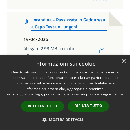
Locandina - Passizzata in Gadduresu
a Capo Testa e Lungoni
14-04-2026
PDF
Allegato 2.93 MB formato
pdf
Scarica
×
Informazioni sui cookie
Questo sito web utilizza cookie tecnici e assimilati strettamente
necessari al corretto funzionamento e alla navigazione del sito,
Video - Ciurrata di la Saldigna 2026
nonché un cookie tecnico analitico al solo fine di elaborare
- Lungoni
informazioni statistiche, aggregate e anonime.
Per maggiori dettagli, può consultare la cookie policy al seguente
link
27-04-2026
RIFIUTA TUTTO
ACCETTA TUTTO
PDF
Allegato 11.61 MB formato
mp4
Scarica
MOSTRA DETTAGLI