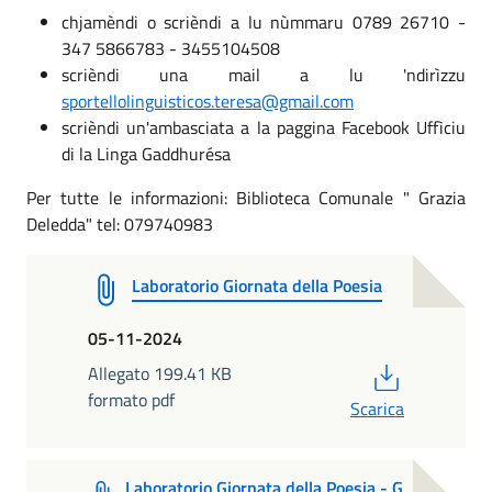
chjamèndi o scrièndi a lu nùmmaru 0789 26710 -
347 5866783 - 3455104508
scrièndi una mail a lu 'ndirìzzu
sportellolinguisticos.teresa@gmail.com
scrièndi un'ambasciata a la paggina Facebook Uffìciu
di la Linga Gaddhurésa
Per tutte le informazioni: Biblioteca Comunale " Grazia
Deledda" tel: 079740983
Laboratorio Giornata della Poesia
05-11-2024
PDF
Allegato 199.41 KB
formato pdf
Scarica
Laboratorio Giornata della Poesia - G