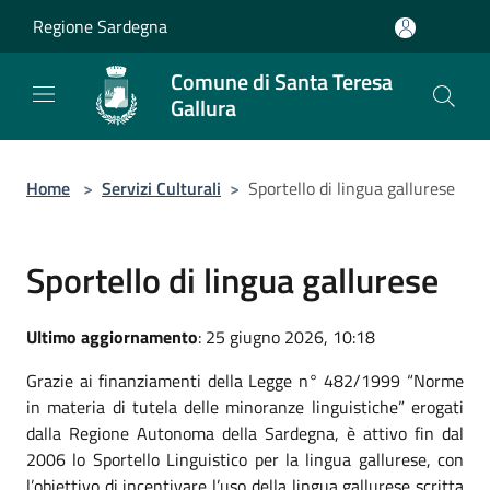
Salta al contenuto principale
Regione Sardegna
Comune di Santa Teresa
Gallura
Home
>
Servizi Culturali
>
Sportello di lingua gallurese
Sportello di lingua gallurese
Ultimo aggiornamento
: 25 giugno 2026, 10:18
Grazie ai finanziamenti della Legge n° 482/1999 “Norme
in materia di tutela delle minoranze linguistiche” erogati
dalla Regione Autonoma della Sardegna, è attivo fin dal
2006 lo Sportello Linguistico per la lingua gallurese, con
l’obiettivo di incentivare l’uso della lingua gallurese scritta