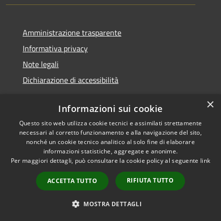
Amministrazione trasparente
Informativa privacy
Note legali
Dichiarazione di accessibilità
×
Informazioni sui cookie
Questo sito web utilizza cookie tecnici e assimilati strettamente
RSS
Copyright © 2026 • Comune di
necessari al corretto funzionamento e alla navigazione del sito,
Accessibilità
Santa Teresa Gallura •
nonché un cookie tecnico analitico al solo fine di elaborare
informazioni statistiche, aggregate e anonime.
Privacy
Municipium
Powered by
•
Per maggiori dettagli, può consultare la cookie policy al seguente
link
Cookie
Accesso redazione
Mappa del sito
RIFIUTA TUTTO
ACCETTA TUTTO
WebMail
WebPEC
MOSTRA DETTAGLI