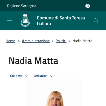
Salta al contenuto principale
Regione Sardegna
Comune di Santa Teresa
Gallura
Home
>
Amministrazione
>
Politici
>
Nadia Matta
Nadia Matta
Condividi
Vedi azioni