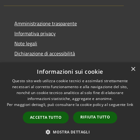
Amministrazione trasparente
Informativa privacy
Note legali
Dichiarazione di accessibilità
×
Informazioni sui cookie
Questo sito web utilizza cookie tecnici e assimilati strettamente
RSS
Copyright © 2026 • Comune di
necessari al corretto funzionamento e alla navigazione del sito,
Accessibilità
Santa Teresa Gallura •
nonché un cookie tecnico analitico al solo fine di elaborare
informazioni statistiche, aggregate e anonime.
Privacy
Municipium
Powered by
•
Per maggiori dettagli, può consultare la cookie policy al seguente
link
Cookie
Accesso redazione
Mappa del sito
RIFIUTA TUTTO
ACCETTA TUTTO
WebMail
WebPEC
MOSTRA DETTAGLI