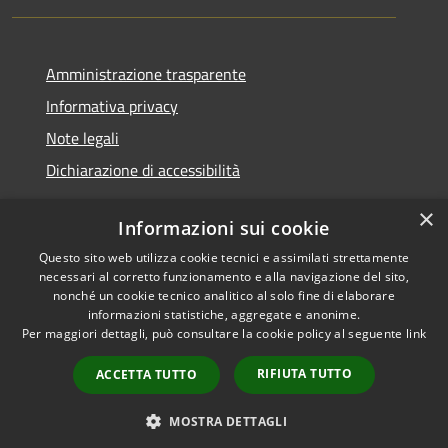
Amministrazione trasparente
Informativa privacy
Note legali
Dichiarazione di accessibilità
×
Informazioni sui cookie
Questo sito web utilizza cookie tecnici e assimilati strettamente
RSS
Copyright © 2026 • Comune di
necessari al corretto funzionamento e alla navigazione del sito,
Accessibilità
Santa Teresa Gallura •
nonché un cookie tecnico analitico al solo fine di elaborare
informazioni statistiche, aggregate e anonime.
Privacy
Municipium
Powered by
•
Per maggiori dettagli, può consultare la cookie policy al seguente
link
Cookie
Accesso redazione
Mappa del sito
RIFIUTA TUTTO
ACCETTA TUTTO
WebMail
WebPEC
MOSTRA DETTAGLI