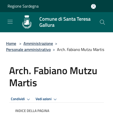
Salta al contenuto principale
Regione Sardegna
Comune di Santa Teresa
Gallura
Home
>
Amministrazione
>
Personale amministrativo
>
Arch. Fabiano Mutzu Martis
Arch. Fabiano Mutzu
Martis
Condividi
Vedi azioni
INDICE DELLA PAGINA