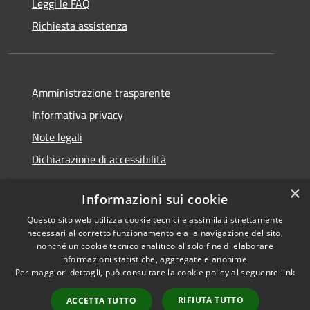
Leggi le FAQ
Richiesta assistenza
Amministrazione trasparente
Informativa privacy
Note legali
Dichiarazione di accessibilità
×
Informazioni sui cookie
Questo sito web utilizza cookie tecnici e assimilati strettamente
RSS
Copyright © 2026 • Comune di
necessari al corretto funzionamento e alla navigazione del sito,
Accessibilità
Santa Teresa Gallura •
nonché un cookie tecnico analitico al solo fine di elaborare
informazioni statistiche, aggregate e anonime.
Privacy
Municipium
Powered by
•
Per maggiori dettagli, può consultare la cookie policy al seguente
link
Cookie
Accesso redazione
Mappa del sito
RIFIUTA TUTTO
ACCETTA TUTTO