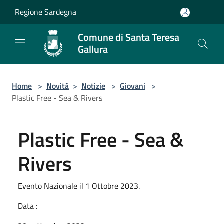
Salta al contenuto principale
Regione Sardegna
Comune di Santa Teresa
Gallura
Home
>
Novità
>
Notizie
>
Giovani
>
Plastic Free - Sea & Rivers
Plastic Free - Sea &
Rivers
Evento Nazionale il 1 Ottobre 2023.
Data :