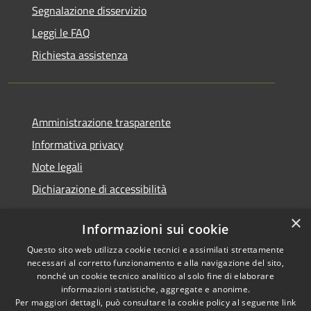
Segnalazione disservizio
Leggi le FAQ
Richiesta assistenza
Amministrazione trasparente
Informativa privacy
Note legali
Dichiarazione di accessibilità
×
Informazioni sui cookie
Questo sito web utilizza cookie tecnici e assimilati strettamente
RSS
Copyright © 2026 • Comune di
necessari al corretto funzionamento e alla navigazione del sito,
Accessibilità
Santa Teresa Gallura •
nonché un cookie tecnico analitico al solo fine di elaborare
informazioni statistiche, aggregate e anonime.
Privacy
Municipium
Powered by
•
Per maggiori dettagli, può consultare la cookie policy al seguente
link
Cookie
Accesso redazione