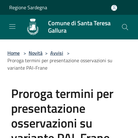
Salta al contenuto principale
Regione Sardegna
Comune di Santa Teresa
Gallura
Home
>
Novità
>
Avvisi
>
Proroga termini per presentazione osservazioni su
variante PAI-Frane
Proroga termini per
presentazione
osservazioni su
variante PAI-Frane