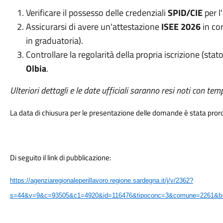
Verificare il possesso delle credenziali
SPID/CIE
per l
Assicurarsi di avere un'attestazione
ISEE 2026
in cor
in graduatoria).
Controllare la regolarità della propria iscrizione (sta
Olbia
.
Ulteriori dettagli e le date ufficiali saranno resi noti con tem
La data di chiusura per le presentazione delle domande è stata prorog
Di seguito il link di pubblicazione:
https://agenziaregionaleperillavoro.regione.sardegna.it/j/v/2362?
s=44&v=9&c=93505&c1=4920&id=116476&tipoconc=3&comune=2261&b