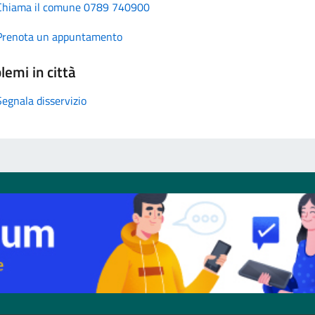
Chiama il comune 0789 740900
Prenota un appuntamento
lemi in città
Segnala disservizio