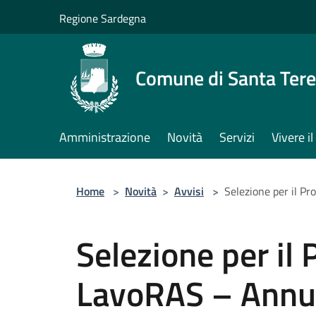
Salta al contenuto principale
Regione Sardegna
Comune di Santa Tere
Amministrazione
Novità
Servizi
Vivere 
Home
>
Novità
>
Avvisi
>
Selezione per il 
Selezione per i
LavoRAS – Annu