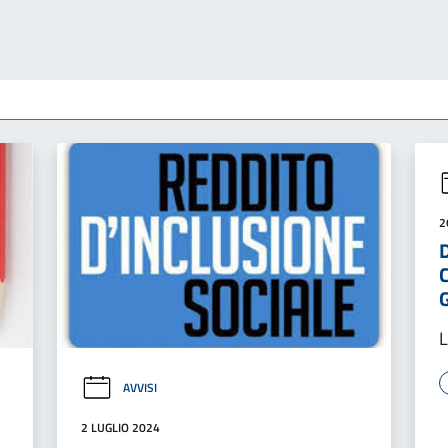
2
G
L
AVVISI
2 LUGLIO 2024