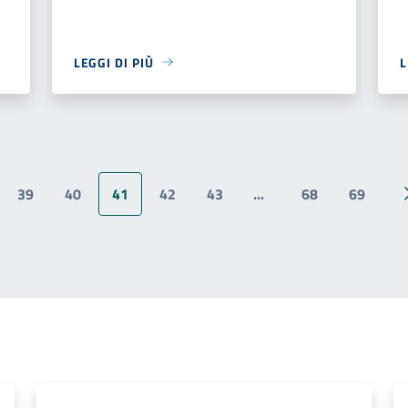
LEGGI DI PIÙ
L
39
40
41
42
43
...
68
69
ina precedente