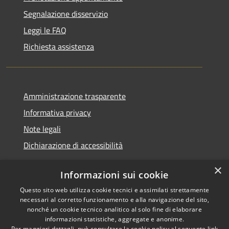
Segnalazione disservizio
Leggi le FAQ
Richiesta assistenza
Amministrazione trasparente
Informativa privacy
Note legali
Dichiarazione di accessibilità
×
Informazioni sui cookie
Questo sito web utilizza cookie tecnici e assimilati strettamente
RSS
Copyright © 2026 • Comune di
necessari al corretto funzionamento e alla navigazione del sito,
Accessibilità
Santa Teresa Gallura •
nonché un cookie tecnico analitico al solo fine di elaborare
informazioni statistiche, aggregate e anonime.
Privacy
Municipium
Powered by
•
Per maggiori dettagli, può consultare la cookie policy al seguente
link